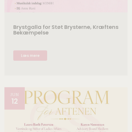
Brystgalla for Støt Brysterne, Kræftens
Bekæmpelse
Læs mere
JUN
12