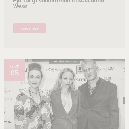
Hjerteligt velkommen til Sussanne
Wexø
Læs mere
OKT
05