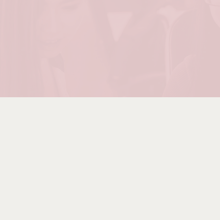
I Alzheimerforeningen er vi meget