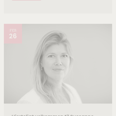
FEB
26