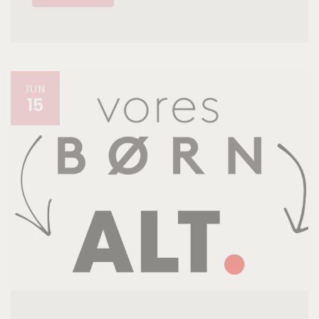
JUN
15