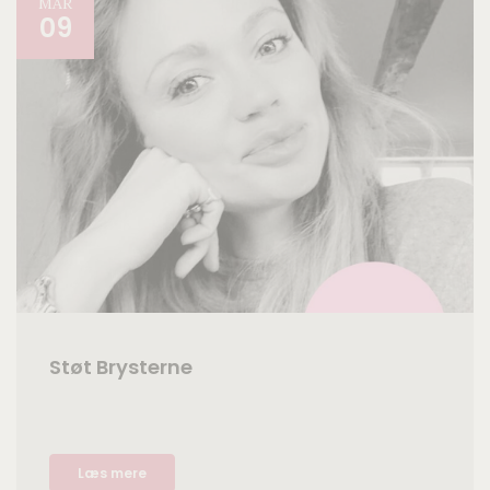
MAR
09
Støt Brysterne
Læs mere