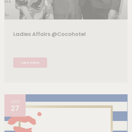
Ladies Affairs @Cocohotel
Læs mere
AUG
27