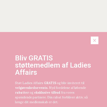
informerer og støtter forskning i
demenssygdomme. Dette arbejde kan kun
lade sig gøre med støtte fra medlemmer og
samarbejdspartnere, og derfor siger
Alzheimerforeningen tusind tak for
samarbejdet.
Alzheimerforeningen
Bliv GRATIS
støttemedlem af Ladies
Affairs
Støt Ladies Affairs
GRATIS
og bliv inviteret til
velgørenhedsevents
. Nyd fordelene af løbende
rabatter
og
eksklusive tilbud
fra vores
spændende partnere. Din rabat forbliver aktiv, så
længe dit medlemskab er det.