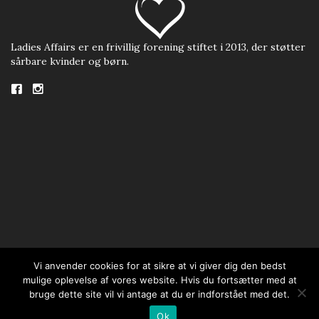
Ladies Affairs er en frivillig forening stiftet i 2013, der støtter
sårbare kvinder og børn.
Hjem
Om os
NGO
Sponsorer
Events
Nyheder
Kontakt
Vi anvender cookies for at sikre at vi giver dig den bedst
mulige oplevelse af vores website. Hvis du fortsætter med at
Copyright 2020. Ladies Affairs. All Rights Reserved.
bruge dette site vil vi antage at du er indforstået med det.
Ok