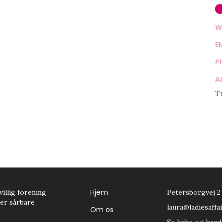
W
E
P
A
T
Hjem
villig forening
Petersborgvej 2
tter sårbare
laura@ladiesaffai
Om os