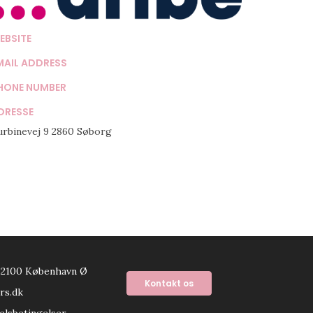
EBSITE
MAIL ADDRESS
HONE NUMBER
DRESSE
urbinevej 9 2860 Søborg
 2100 København Ø
Kontakt os
rs.dk