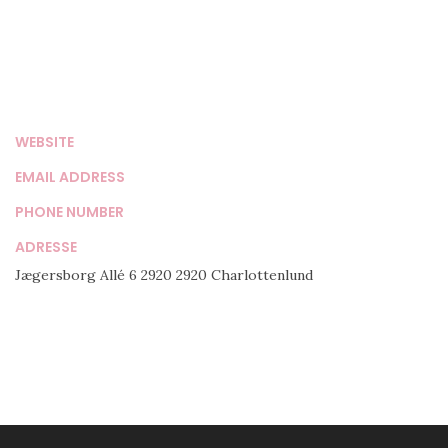
WEBSITE
EMAIL ADDRESS
PHONE NUMBER
ADRESSE
Jægersborg Allé 6 2920 2920 Charlottenlund