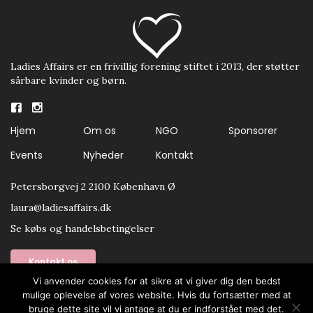
Ladies Affairs er en frivillig forening stiftet i 2013, der støtter
sårbare kvinder og børn.
Hjem
Om os
NGO
Sponsorer
Events
Nyheder
Kontakt
Petersborgvej 2 2100 København Ø
laura@ladiesaffairs.dk
Se købs og handelsbetingelser
Kontakt os
Vi anvender cookies for at sikre at vi giver dig den bedst
mulige oplevelse af vores website. Hvis du fortsætter med at
bruge dette site vil vi antage at du er indforstået med det.
Copyright 2020. Ladies Affairs. All Rights Reserved.