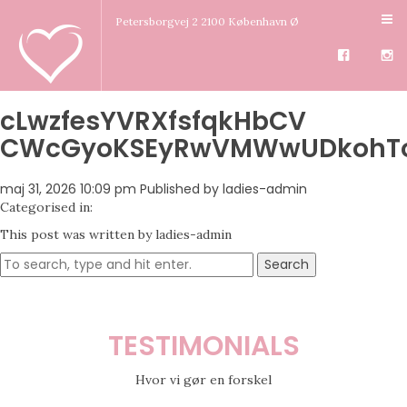
Petersborgvej 2 2100 København Ø
cLwzfesYVRXfsfqkHbCV
CWcGyoKSEyRwVMWwUDkohT
maj 31, 2026 10:09 pm
Published by
ladies-admin
Categorised in:
This post was written by ladies-admin
Search
TESTIMONIALS
Hvor vi gør en forskel