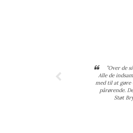
”Over de si
Alle de indsam
med til at gøre
pårørende. Det
Støt Br