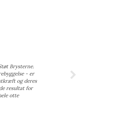
Støt Brysterne.
rebyggelse - er
stkræft og deres
de resultat for
ele otte