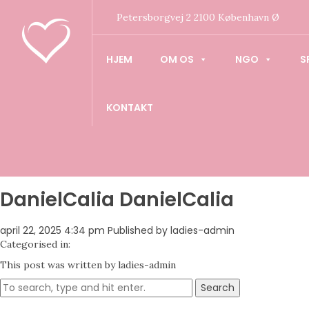
Petersborgvej 2 2100 København Ø
HJEM
OM OS
NGO
S
KONTAKT
DanielCalia DanielCalia
april 22, 2025 4:34 pm
Published by
ladies-admin
Categorised in:
This post was written by ladies-admin
Search