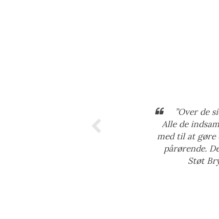
”Over de si
Alle de indsam
med til at gøre
pårørende. Det
Støt Br