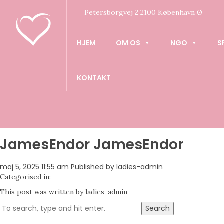
Petersborgvej 2 2100 København Ø
HJEM
OM OS
NGO
S
KONTAKT
JamesEndor JamesEndor
maj 5, 2025 11:55 am
Published by
ladies-admin
Categorised in:
This post was written by ladies-admin
Search