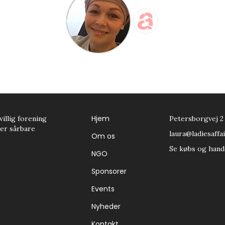
Hjem
villig forening
Petersborgvej 2
tter sårbare
laura@ladiesaffai
Om os
Se købs og hand
NGO
Sponsorer
Events
Nyheder
Kontakt