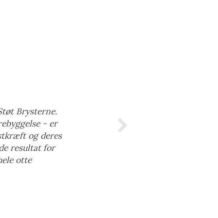
Støt Brysterne.
rebyggelse - er
stkræft og deres
de resultat for
ele otte