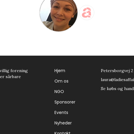
Hjem
villig forening
Petersborgvej 2
tter sårbare
laura@ladiesaffai
Om os
Se købs og hand
NGO
Sponsorer
Events
Nyheder
Kontakt