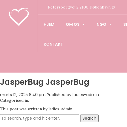
Petersborgvej 2 2100 København Ø
HJEM
OM OS
NGO
S
KONTAKT
JasperBug JasperBug
marts 12, 2025 8:40 pm
Published by
ladies-admin
Categorised in:
This post was written by ladies-admin
Search