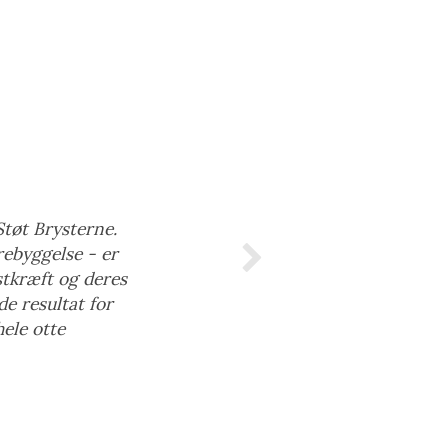
Støt Brysterne.
rebyggelse - er
stkræft og deres
de resultat for
ele otte