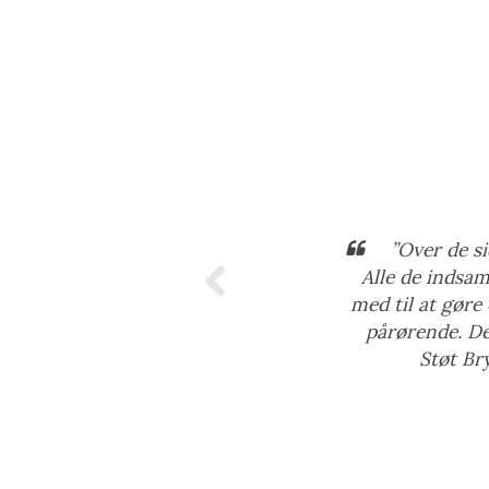
”Over de si
Alle de indsam
med til at gøre
pårørende. Det
Støt Br