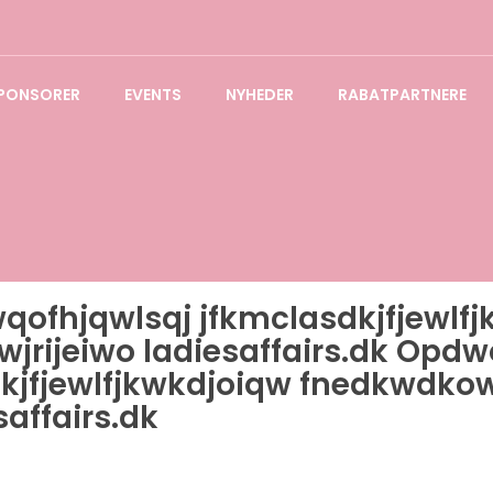
PONSORER
EVENTS
NYHEDER
RABATPARTNERE
fhjqwlsqj jfkmclasdkjfjewlf
ofwjrijeiwo ladiesaffairs.dk O
jfjewlfjkwkdjoiqw fnedkwdkowf
saffairs.dk