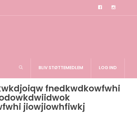
BLIV STØTTEMEDLEM
LOG IND
jkwkdjoiqw fnedkwdkowfwhi
pdwodowkdwiidwok
whi jiowjiowhfiwkj