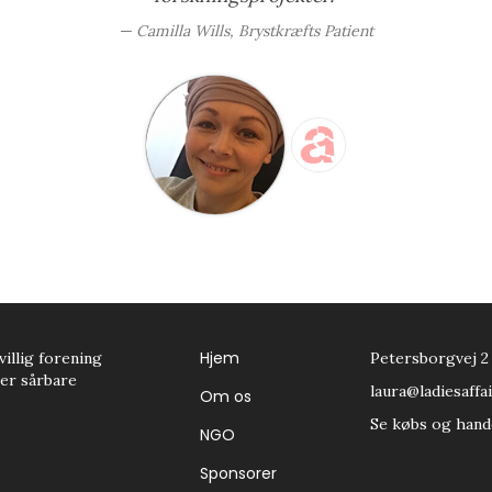
Camilla Wills, Brystkræfts Patient
Hjem
villig forening
Petersborgvej 2
tter sårbare
laura@ladiesaffai
Om os
Se købs og hand
NGO
Sponsorer