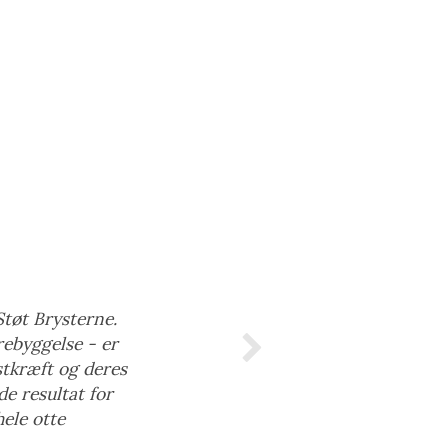
Støt Brysterne.
rebyggelse - er
stkræft og deres
de resultat for
ele otte