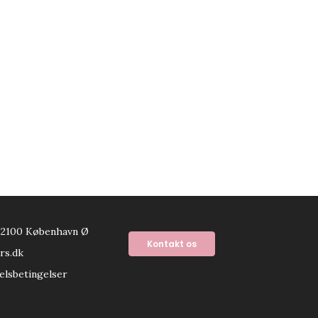
 2100 København Ø
Kontakt os
rs.dk
elsbetingelser