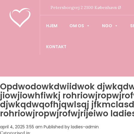
Petersborgvej 2 2100 København Ø
HJEM
OM OS
NGO
S
KONTAKT
Opdwodowkdwiidwok djwkqdwqo
jiowjiowhfiwkj rohriowjropwjr
djwkqdwqofhjqwlsqj jfkmclasdk
rohriowjropwjrofwjrijeiwo ladie
april 4, 2025 3:55 am
Published by
ladies-admin
Categorised in: