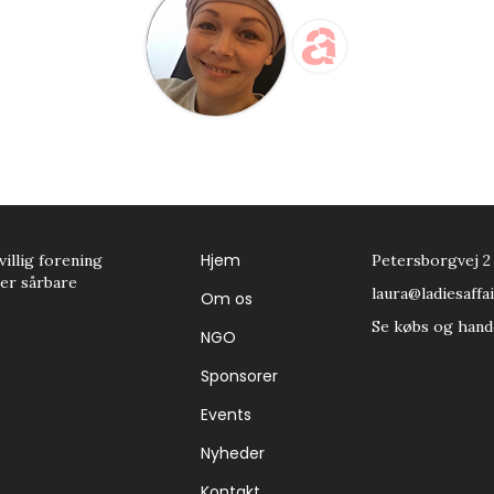
Hjem
villig forening
Petersborgvej 2
tter sårbare
laura@ladiesaffai
Om os
Se købs og hand
NGO
Sponsorer
Events
Nyheder
Kontakt