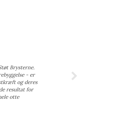
Støt Brysterne.
rebyggelse - er
stkræft og deres
de resultat for
ele otte