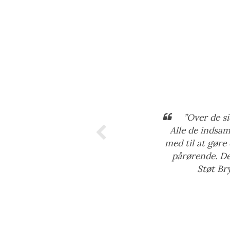
”Over de si
Alle de indsam
med til at gøre
pårørende. Det
Støt Br