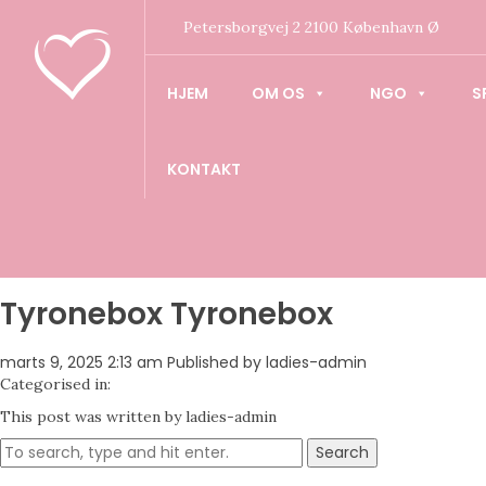
Petersborgvej 2 2100 København Ø
HJEM
OM OS
NGO
S
KONTAKT
Tyronebox Tyronebox
marts 9, 2025 2:13 am
Published by
ladies-admin
Categorised in:
This post was written by ladies-admin
Search